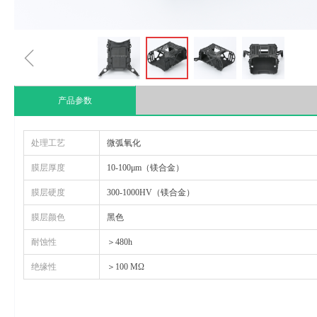
ꁆ
产品参数
处理工艺
微弧氧化
膜层厚度
10-100μm（镁合金）
膜层硬度
300-1000HV（镁合金）
膜层颜色
黑色
耐蚀性
＞480h
绝缘性
＞100 MΩ