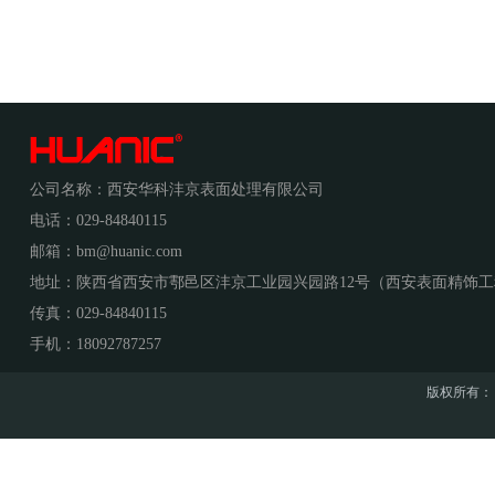
公司名称：
西安华科沣京表面处理有限公司
电话：
029-84840115
邮箱：
bm@huanic.com
地址：
陕西省西安市鄠邑区沣京工业园兴园路12号（西安表面精饰
传真：
029-84840115
手机：
18092787257
版权所有：