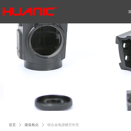
Control Render Error!ControlType:productSlideBind,StyleName:Style1,Co
首页
ꄲ
微弧氧化
ꄲ
镁合金电源镂空外壳