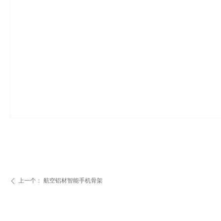
上一个：
航空铝材智能手机骨架
ꄴ